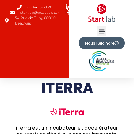
03 44 15 68 20
startlab@beauvaisis.fr
54 Rue de Tilloy, 60000
Beauvais
Nous Rejoindre
ITERRA
iTerra est un incubateur et accélérateur
de startups dédié aux projets innovants,