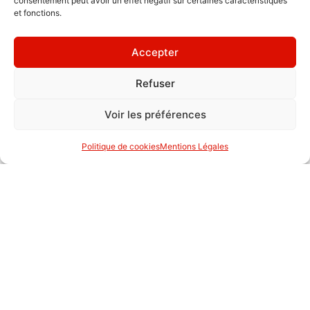
consentement peut avoir un effet négatif sur certaines caractéristiques
et fonctions.
Accepter
Refuser
Voir les préférences
Politique de cookies
Mentions Légales
ELPIS
Elpis accompagne ses clients dans leurs démarches
administratives sur toute la France....
Lire la suite