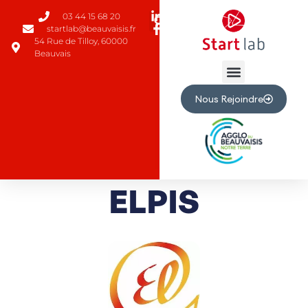
03 44 15 68 20
startlab@beauvaisis.fr
54 Rue de Tilloy, 60000
Beauvais
Nous Rejoindre
ELPIS