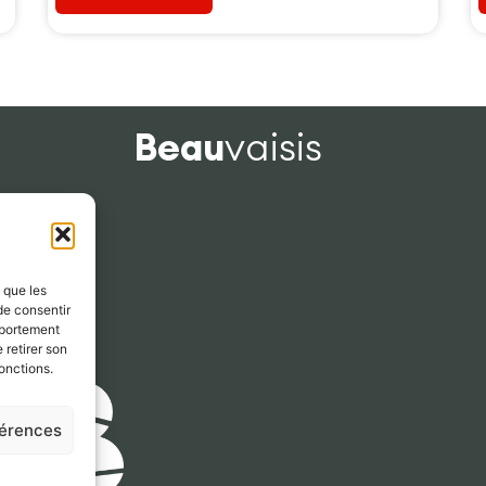
Beau
vaisis
s que les
de consentir
mportement
 retirer son
onctions.
férences