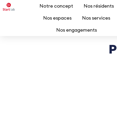
Notre concept
03 44 15 68 20
startlab@beauvaisis.f
Nos résidents
54 Rue de Tilloy, 60000 Beauvais
Nos espaces
Nos services
Nos engagements
P